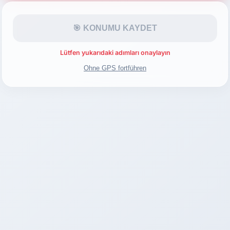
🎯 KONUMU KAYDET
Lütfen yukarıdaki adımları onaylayın
Ohne GPS fortführen