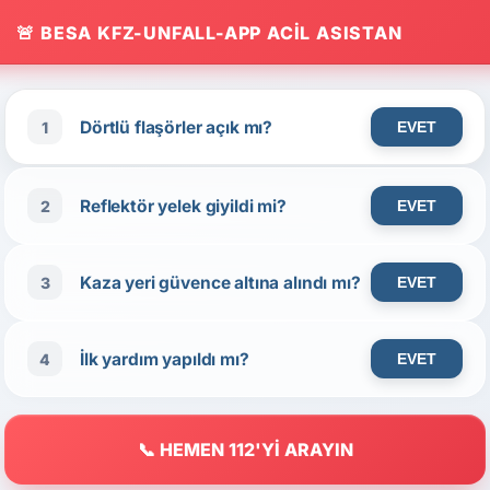
🚨 BESA KFZ-UNFALL-APP ACİL ASISTAN
Dörtlü flaşörler açık mı?
1
EVET
Reflektör yelek giyildi mi?
2
EVET
Kaza yeri güvence altına alındı mı?
3
EVET
İlk yardım yapıldı mı?
4
EVET
📞 HEMEN 112'Yİ ARAYIN