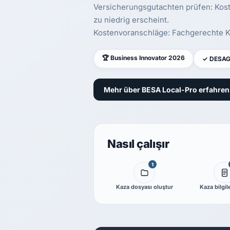
Versicherungsgutachten prüfen: Kost
zu niedrig erscheint.
Kostenvoranschläge: Fachgerechte Ka
🏆 Business Innovator 2026
✓ DESAG-z
Mehr über BESA Local-Pro erfahre
Nasıl çalışır
1
Kaza dosyası oluştur
Kaza bilgile