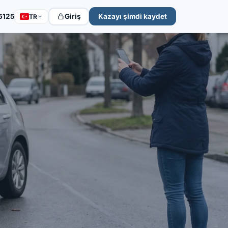
6125
Giriş
Kazayı şimdi kaydet
TR