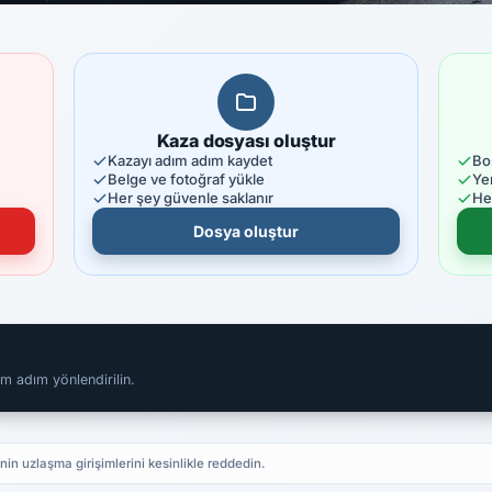
Kaza dosyası oluştur
Kazayı adım adım kaydet
Bo
Belge ve fotoğraf yükle
Ye
Her şey güvenle saklanır
He
Dosya oluştur
m adım yönlendirilin.
nin uzlaşma girişimlerini kesinlikle reddedin.