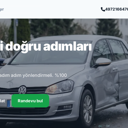
şır
497216647
 doğru adımları
i, adım adım yönlendirmeli. %100
lat
Randevu bul