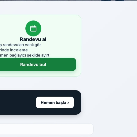
Randevu al
ş randevuları canlı gör
rinde inceleme
men bağlayıcı şekilde ayırt
Randevu bul
Hemen başla ›