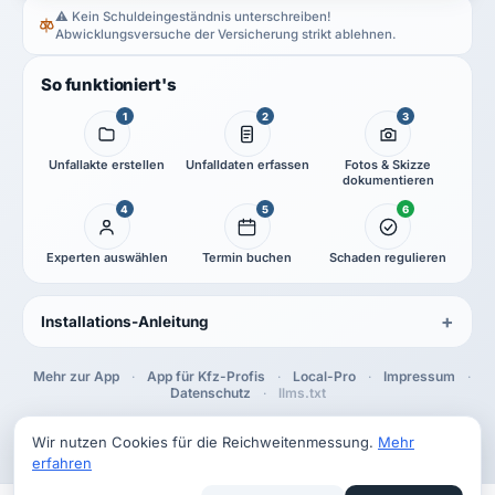
⚠️ Kein Schuldeingeständnis unterschreiben!
Abwicklungsversuche der Versicherung strikt ablehnen.
So funktioniert's
1
2
3
Unfallakte erstellen
Unfalldaten erfassen
Fotos & Skizze
dokumentieren
4
5
6
Experten auswählen
Termin buchen
Schaden regulieren
Installations-Anleitung
Mehr zur App
·
App für Kfz-Profis
·
Local-Pro
·
Impressum
·
Datenschutz
·
llms.txt
Powered by BESA
Wir nutzen Cookies für die Reichweitenmessung.
Mehr
erfahren