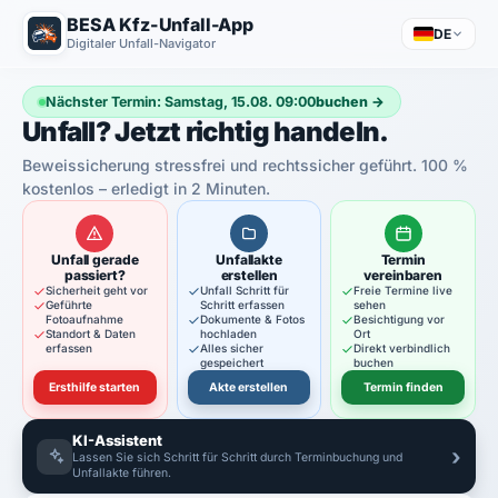
BESA Kfz-Unfall-App
DE
Digitaler Unfall-Navigator
Nächster Termin: Samstag, 15.08. 09:00
buchen →
Unfall? Jetzt richtig handeln.
Beweissicherung stressfrei und rechtssicher geführt. 100 %
kostenlos – erledigt in 2 Minuten.
Unfall gerade
Unfallakte
Termin
passiert?
erstellen
vereinbaren
Sicherheit geht vor
Unfall Schritt für
Freie Termine live
Geführte
Schritt erfassen
sehen
Fotoaufnahme
Dokumente & Fotos
Besichtigung vor
Standort & Daten
hochladen
Ort
erfassen
Alles sicher
Direkt verbindlich
gespeichert
buchen
Ersthilfe starten
Akte erstellen
Termin finden
KI-Assistent
›
Lassen Sie sich Schritt für Schritt durch Terminbuchung und
Unfallakte führen.